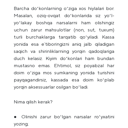
Barcha doʻkonlarning oʻziga xos hiylalari bor.
Masalan, oziq-ovqat doʻkonlarida siz yoʻl-
yoʻlakay boshqa narsalarni ham olishingiz
uchun zarur mahsulotlar (non, sut, tuxum)
turli burchaklarga tarqatib qoʻyiladi. Kassa
yonida esa eʼtiboringizni aniq jalb qiladigan
saqich va shirinliklarning yorqin qadoqlariga
duch kelasiz. Kiyim doʻkonlari ham bundan
mustasno emas. Ehtimol, siz poyabzal har
doim oʻziga mos sumkaning yonida turishini
payqagandirsiz, kassada esa doim koʻplab
yorqin aksessuarlar osilgan boʻladi.
Nima qilish kerak?
● Olinishi zarur boʻlgan narsalar roʻyxatini
yozing;