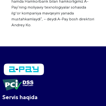
hamda Hamkorbank bilan hamkorligimiz A-
Pay’ning moliyaviy texnologiyalar sohasida
ilgʻor kompaniya mavqeyini yanada
mustahkamlaydi”, – deydi A-Pay bosh direktori
Andrey Ko.
Servis haqida