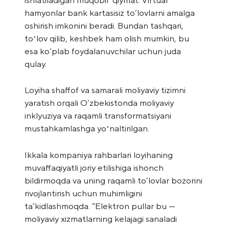
hamyonlar bank kartasisiz to‘lovlarni amalga
oshirish imkonini beradi. Bundan tashqari,
toʻlov qilib, keshbek ham olish mumkin, bu
esa ko‘plab foydalanuvchilar uchun juda
qulay.
Loyiha shaffof va samarali moliyaviy tizimni
yaratish orqali O‘zbekistonda moliyaviy
inklyuziya va raqamli transformatsiyani
mustahkamlashga yoʻnaltirilgan.
Ikkala kompaniya rahbarlari loyihaning
muvaffaqiyatli joriy etilishiga ishonch
bildirmoqda va uning raqamli to‘lovlar bozorini
rivojlantirish uchun muhimligini
ta’kidlashmoqda. “Elektron pullar bu —
moliyaviy xizmatlarning kelajagi sanaladi