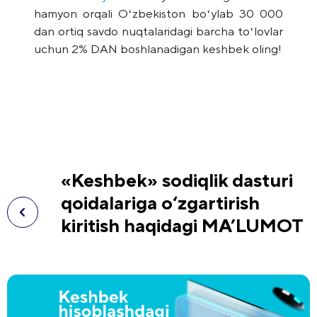
hamyon orqali Oʻzbekiston boʻylab 30 000
dan ortiq savdo nuqtalaridagi barcha toʻlovlar
uchun 2% DAN boshlanadigan keshbek oling!
«Keshbek» sodiqlik dasturi
qoidalariga o‘zgartirish
kiritish haqidagi MA’LUMOT