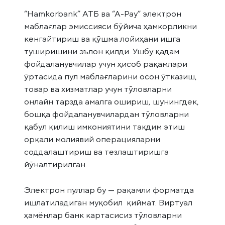
“Hamkorbank” АТБ ва “А-Pay” электрон
маблағлар эмиссияси бўйича ҳамкорликни
кенгайтириш ва қўшма лойиҳани ишга
туширишини эълон қилди. Ушбу қадам
фойдаланувчилар учун ҳисоб рақамлари
ўртасида пул маблағларини осон ўтказиш,
товар ва хизматлар учун тўловларни
онлайн тарзда амалга ошириш, шунингдек,
бошқа фойдаланувчилардан тўловларни
қабул қилиш имкониятини тақдим этиш
орқали молиявий операцияларни
соддалаштириш ва тезлаштиришга
йўналтирилган.
Электрон пуллар бу — рақамли форматда
ишлатиладиган муқобил қиймат. Виртуал
ҳамёнлар банк картасисиз тўловларни