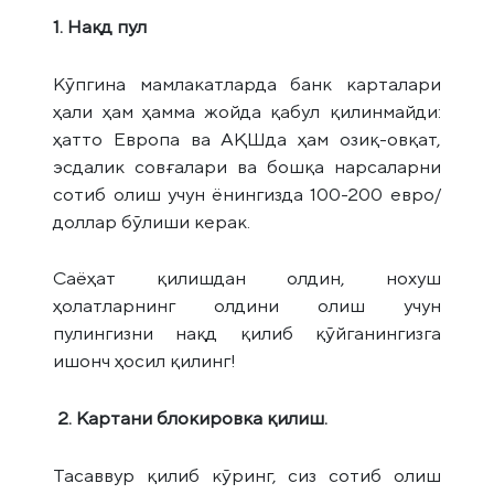
1. Нақд пул
Кўпгина мамлакатларда банк карталари
ҳали ҳам ҳамма жойда қабул қилинмайди:
ҳатто Европа ва АҚШда ҳам озиқ-овқат,
эсдалик совғалари ва бошқа нарсаларни
сотиб олиш учун ёнингизда 100-200 евро/
доллар бўлиши керак.
Саёҳат қилишдан олдин, нохуш
ҳолатларнинг олдини олиш учун
пулингизни нақд қилиб қўйганингизга
ишонч ҳосил қилинг!
2. Картани блокировка қилиш.
Тасаввур қилиб кўринг, сиз сотиб олиш