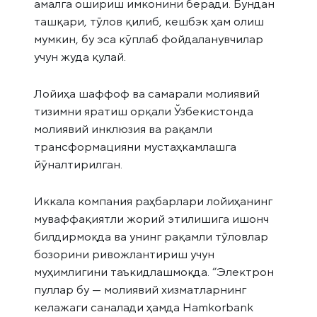
амалга ошириш имконини беради. Бундан
ташқари, тўлов қилиб, кешбэк ҳам олиш
мумкин, бу эса кўплаб фойдаланувчилар
учун жуда қулай.
Лойиҳа шаффоф ва самарали молиявий
тизимни яратиш орқали Ўзбекистонда
молиявий инклюзия ва рақамли
трансформацияни мустаҳкамлашга
йўналтирилган.
Иккала компания раҳбарлари лойиҳанинг
муваффақиятли жорий этилишига ишонч
билдирмоқда ва унинг рақамли тўловлар
бозорини ривожлантириш учун
муҳимлигини таъкидлашмоқда. “Электрон
пуллар бу — молиявий хизматларнинг
келажаги саналади ҳамда Hamkorbank