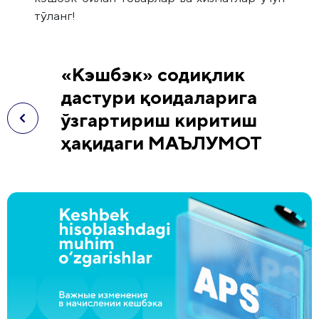
тўланг!
«Кэшбэк» содиқлик
дастури қоидаларига
ўзгартириш киритиш
ҳақидаги МАЪЛУМОТ