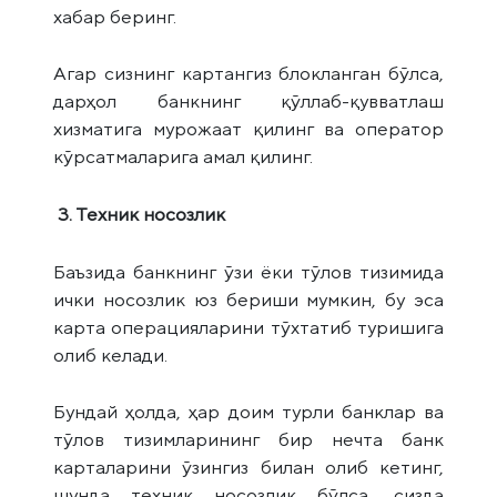
хабар беринг.
Агар сизнинг картангиз блокланган бўлса,
дарҳол банкнинг қўллаб-қувватлаш
хизматига мурожаат қилинг ва оператор
кўрсатмаларига амал қилинг.
3.
Техник носозлик
Баъзида банкнинг ўзи ёки тўлов тизимида
ички носозлик юз бериши мумкин, бу эса
карта операцияларини тўхтатиб туришига
олиб келади.
Бундай ҳолда, ҳар доим турли банклар ва
тўлов тизимларининг бир нечта банк
карталарини ўзингиз билан олиб кетинг,
шунда техник носозлик бўлса, сизда