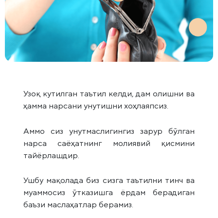
Узоқ кутилган таътил келди, дам олишни ва
ҳамма нарсани унутишни хоҳлаяпсиз.
Аммо сиз унутмаслигингиз зарур бўлган
нарса саёҳатнинг молиявий қисмини
тайёрлашдир.
Ушбу мақолада биз сизга таътилни тинч ва
муаммосиз ўтказишга ёрдам берадиган
баъзи маслаҳатлар берамиз.