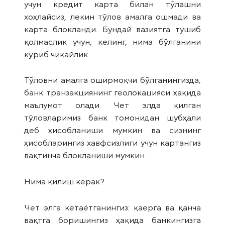
учун кредит карта билан тўлашни
хоҳлайсиз, лекин тўлов амалга ошмади ва
карта блокланди. Бундай вазиятга тушиб
қолмаслик учун, келинг, нима бўлганини
кўриб чиқайлик.
Тўловни амалга оширмоқчи бўлганингизда,
банк транзакциянинг геолокацияси ҳақида
маълумот олади. Чет элда қилган
тўловларимиз банк томонидан шубҳали
деб ҳисобланиши мумкин ва сизнинг
ҳисобларингиз хавфсизлиги учун картангиз
вақтинча блокланиши мумкин.
Нима қилиш керак?
Чет элга кетаётганингиз: қаерга ва қанча
вақтга боришингиз ҳақида банкингизга