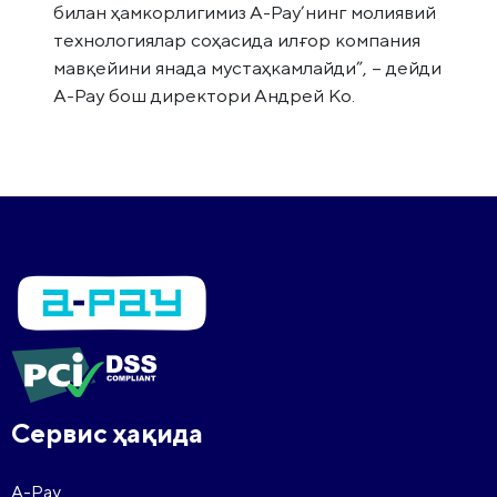
билан ҳамкорлигимиз А-Pay’нинг молиявий
технологиялар соҳасида илғор компания
мавқейини янада мустаҳкамлайди”, – дейди
А-Pay бош директори Андрей Ко.
Сервис ҳақида
A-Pay