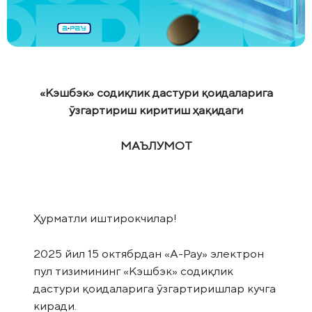
«Кэшбэк» содиқлик дастури қоидаларига
ўзгартириш киритиш ҳақидаги
МАЪЛУМОТ
Ҳурматли иштирокчилар!
2025 йил 15 октябрдан «А-Pay» электрон
пул тизимининг «Кэшбэк» содиқлик
дастури қоидаларига ўзгартиришлар кучга
киради.