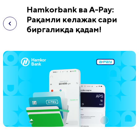
Hamkorbank ва А-Pay:
Рақамли келажак сари
биргаликда қадам!