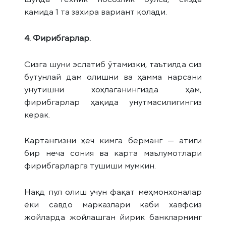
камида 1 та захира вариант қолади.
4. Фирибгарлар.
Сизга шуни эслатиб ўтамизки, таътилда сиз
бутунлай дам олишни ва ҳамма нарсани
унутишни хоҳлаганингизда ҳам,
фирибгарлар ҳақида унутмасилигингиз
керак.
Картангизни ҳеч кимга берманг — атиги
бир неча сония ва карта маълумотлари
фирибгарларга тушиши мумкин.
Нақд пул олиш учун фақат меҳмонхоналар
ёки савдо марказлари каби хавфсиз
жойларда жойлашган йирик банкларнинг