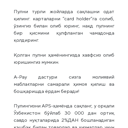
Пулни турли жойларда сақлашни одат
қилинг: карталарни “card holder”га солиб,
ўзингиз билан олиб юринг, нақд пулнинг
бир қисмини қулфланган чамадонда
қолдиринг.
Қолган пулни ҳамёнингизда хавфсиз олиб
юришингиз мумкин.
А-Pay дастури сизга молиявий
маблағларни самарали ҳимоя қилиш ва
бошқаришда ёрдам беради!
Пулингизни АPS-ҳамёнда сақланг, у орқали
Ўзбекистон бўйлаб 30 000 дан ортиқ
савдо нуқталарида 2%ДАН бошланадиган
кэшбэк билан товарлар ва хизматлар учун