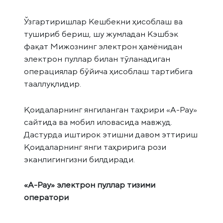
Ўзгартиришлар Кешбекни ҳисоблаш ва
тушириб бериш, шу жумладан Кэшбэк
фақат Мижознинг электрон ҳамёнидан
электрон пуллар билан тўланадиган
операциялар бўйича ҳисоблаш тартибига
тааллуқлидир.
Қоидаларнинг янгиланган таҳрири «А-Pay»
сайтида ва мобил иловасида мавжуд.
Дастурда иштирок этишни давом эттириш
Қоидаларнинг янги таҳририга рози
эканлигингизни билдиради.
«А-Pay» электрон пуллар тизими
оператори