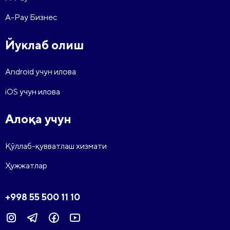
A-Pay Бизнес
Йуклаб олиш
Android учун илова
iOS учун илова
Алоқа учун
Қўллаб-қувватлаш хизмати
Ҳужжатлар
+998 55 500 11 10