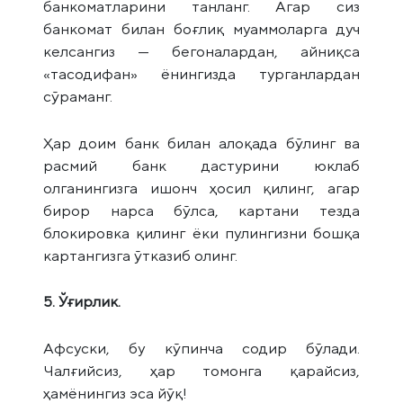
банкоматларини танланг. Агар сиз
банкомат билан боғлиқ муаммоларга дуч
келсангиз — бегоналардан, айниқса
«тасодифан» ёнингизда турганлардан
сўраманг.
Ҳар доим банк билан алоқада бўлинг ва
расмий банк дастурини юклаб
олганингизга ишонч ҳосил қилинг, агар
бирор нарса бўлса, картани тезда
блокировка қилинг ёки пулингизни бошқа
картангизга ўтказиб олинг.
5. Ўғирлик.
Афсуски, бу кўпинча содир бўлади.
Чалғийсиз, ҳар томонга қарайсиз,
ҳамёнингиз эса йўқ!