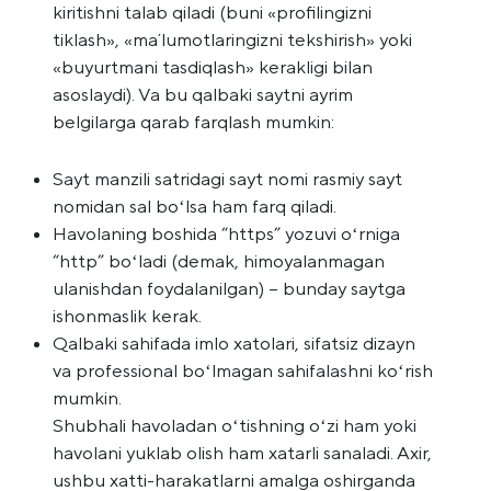
kiritishni talab qiladi (buni «profilingizni
tiklash», «maʼlumotlaringizni tekshirish» yoki
«buyurtmani tasdiqlash» kerakligi bilan
asoslaydi). Va bu qalbaki saytni ayrim
belgilarga qarab farqlash mumkin:
Sayt manzili satridagi sayt nomi rasmiy sayt
nomidan sal boʻlsa ham farq qiladi.
Havolaning boshida “https” yozuvi oʻrniga
“http” boʻladi (demak, himoyalanmagan
ulanishdan foydalanilgan) – bunday saytga
ishonmaslik kerak.
Qalbaki sahifada imlo xatolari, sifatsiz dizayn
va professional boʻlmagan sahifalashni koʻrish
mumkin.
Shubhali havoladan oʻtishning oʻzi ham yoki
havolani yuklab olish ham xatarli sanaladi. Axir,
ushbu xatti-harakatlarni amalga oshirganda