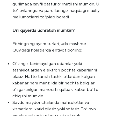
qurilmaga xavfli dastur oʻrnatilishi mumkin. U
toʻlovlaringiz va parollaringiz haqidagi maxfiy
maʼlumotlarni toʻplab boradi.
Uni qayerda uchratish mumkin?
Fishingning ayrim turlari juda mashhur.
Quyidagi holatlarda ehtiyot boʻling:
Oʻzingiz tanimaydigan odamlar yoki
tashkilotlardan elektron pochta xabarlarini
olasiz. Hatto tanish tashkilotlardan kelgan
xabarlar ham manzilida bir nechta belgilar
oʻzgartirilgan mahoratli qalbaki xabar boʻlib
chiqishi mumkin.
Savdo maydonchalarida mahsulotlar va
xizmatlarni xarid qilasiz yoki sotasiz. Toʻlovni
amalga oshirish uchun sizdan bank