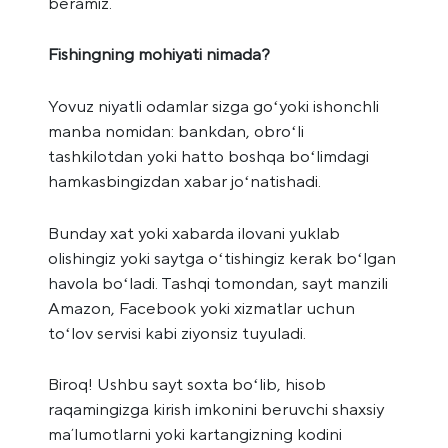
beramiz.
Fishingning mohiyati nimada?
Yovuz niyatli odamlar sizga goʻyoki ishonchli
manba nomidan: bankdan, obroʻli
tashkilotdan yoki hatto boshqa boʻlimdagi
hamkasbingizdan xabar joʻnatishadi.
Bunday xat yoki xabarda ilovani yuklab
olishingiz yoki saytga oʻtishingiz kerak boʻlgan
havola boʻladi. Tashqi tomondan, sayt manzili
Amazon, Facebook yoki xizmatlar uchun
toʻlov servisi kabi ziyonsiz tuyuladi.
Biroq! Ushbu sayt soxta boʻlib, hisob
raqamingizga kirish imkonini beruvchi shaxsiy
maʼlumotlarni yoki kartangizning kodini