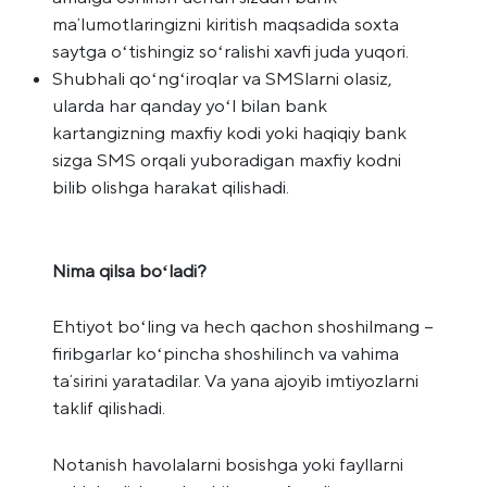
maʼlumotlaringizni kiritish maqsadida soxta
saytga oʻtishingiz soʻralishi xavfi juda yuqori.
Shubhali qoʻngʻiroqlar va SMSlarni olasiz,
ularda har qanday yoʻl bilan bank
kartangizning maxfiy kodi yoki haqiqiy bank
sizga SMS orqali yuboradigan maxfiy kodni
bilib olishga harakat qilishadi.
Nima qilsa boʻladi?
Ehtiyot boʻling va hech qachon shoshilmang –
firibgarlar koʻpincha shoshilinch va vahima
taʼsirini yaratadilar. Va yana ajoyib imtiyozlarni
taklif qilishadi.
Notanish havolalarni bosishga yoki fayllarni