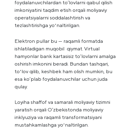
foydalanuvchilardan to‘lovlarni qabul qilish
imkoniyatini taqdim etish orqali moliyaviy
operatsiyalarni soddalashtirish va
tezlashtirishga yoʻnaltirilgan.
Elektron pullar bu — raqamli formatda
ishlatiladigan muqobil qiymat. Virtual
hamyonlar bank kartasisiz to‘lovlarni amalga
oshirish imkonini beradi. Bundan tashqari,
toʻlov qilib, keshbek ham olish mumkin, bu
esa ko‘plab foydalanuvchilar uchun juda
qulay.
Loyiha shaffof va samarali moliyaviy tizimni
yaratish orqali O‘zbekistonda moliyaviy
inklyuziya va raqamli transformatsiyani
mustahkamlashga yoʻnaltirilgan.