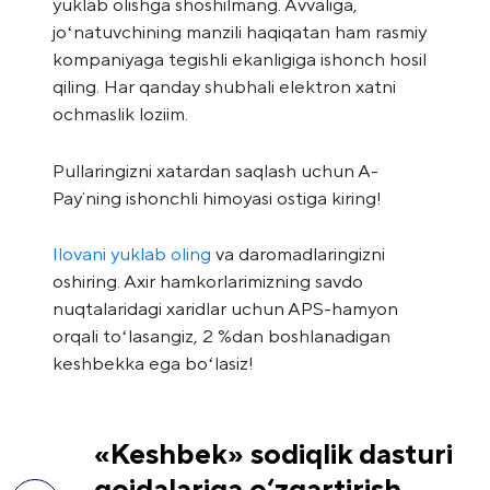
yuklab olishga shoshilmang. Avvaliga,
joʻnatuvchining manzili haqiqatan ham rasmiy
kompaniyaga tegishli ekanligiga ishonch hosil
qiling. Har qanday shubhali elektron xatni
ochmaslik loziim.
Pullaringizni xatardan saqlash uchun A-
Payʼning ishonchli himoyasi ostiga kiring!
Ilovani yuklab oling
va daromadlaringizni
oshiring. Axir hamkorlarimizning savdo
nuqtalaridagi xaridlar uchun APS-hamyon
orqali toʻlasangiz, 2 %dan boshlanadigan
keshbekka ega boʻlasiz!
«Keshbek» sodiqlik dasturi
qoidalariga o‘zgartirish