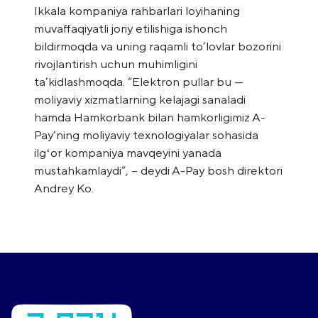
Ikkala kompaniya rahbarlari loyihaning
muvaffaqiyatli joriy etilishiga ishonch
bildirmoqda va uning raqamli to‘lovlar bozorini
rivojlantirish uchun muhimligini
ta’kidlashmoqda. “Elektron pullar bu —
moliyaviy xizmatlarning kelajagi sanaladi
hamda Hamkorbank bilan hamkorligimiz A-
Pay’ning moliyaviy texnologiyalar sohasida
ilgʻor kompaniya mavqeyini yanada
mustahkamlaydi”, – deydi A-Pay bosh direktori
Andrey Ko.