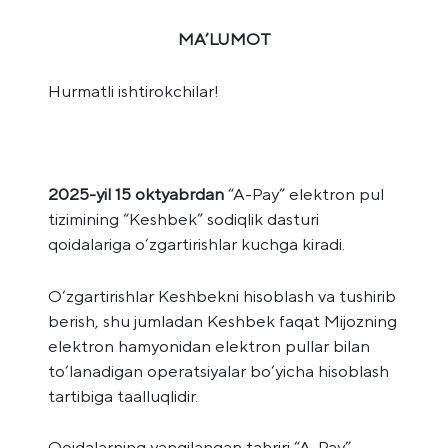
MA’LUMOT
Hurmatli ishtirokchilar!
2025-yil 15 oktyabrdan
“A-Pay” elektron pul
tizimining “Keshbek” sodiqlik dasturi
qoidalariga o‘zgartirishlar kuchga kiradi.
O‘zgartirishlar Keshbekni hisoblash va tushirib
berish, shu jumladan Keshbek faqat Mijozning
elektron hamyonidan elektron pullar bilan
to‘lanadigan operatsiyalar bo‘yicha hisoblash
tartibiga taalluqlidir.
Qoidalarning yangilangan tahriri “A-Pay”