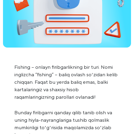
Fishing – onlayn firibgarlikning bir turi. Nomi
inglizcha “fishing” – baliq ovlash soʻzidan kelib
chiqqan. Faqat bu yerda baliq emas, balki
kartalaringiz va shaxsiy hisob
raqamlaringizning parollari ovlanadi!
Bunday firibgarni qanday qilib tanib olish va
uning hiyla-nayranglariga tushib qolmaslik
mumkinligi toʻgʻrisida maqolamizda soʻzlab