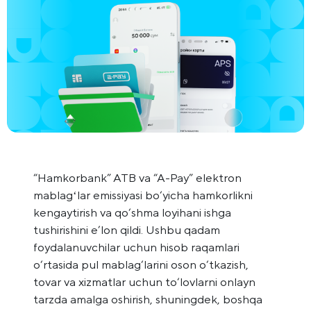
“Hamkorbank” ATB va “A-Pay” elektron
mablagʻlar emissiyasi bo‘yicha hamkorlikni
kengaytirish va qo‘shma loyihani ishga
tushirishini e’lon qildi. Ushbu qadam
foydalanuvchilar uchun hisob raqamlari
o‘rtasida pul mablag‘larini oson o‘tkazish,
tovar va xizmatlar uchun to‘lovlarni onlayn
tarzda amalga oshirish, shuningdek, boshqa