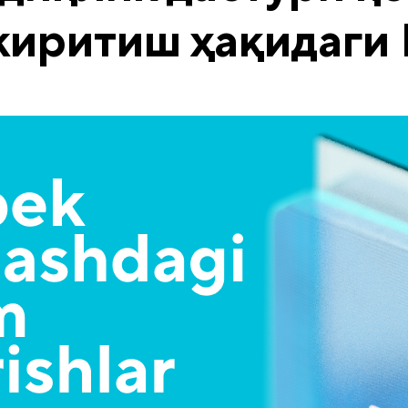
 киритиш ҳақида