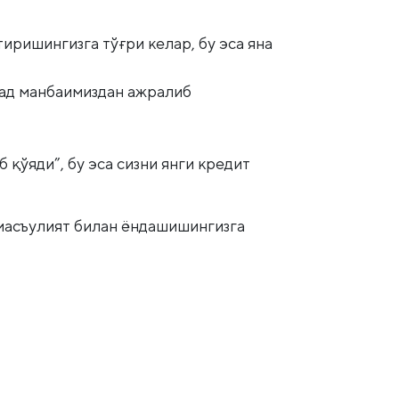
иришингизга тўғри келар, бу эса яна
мад манбаимиздан ажралиб
қўяди”, бу эса сизни янги кредит
 масъулият билан ёндашишингизга