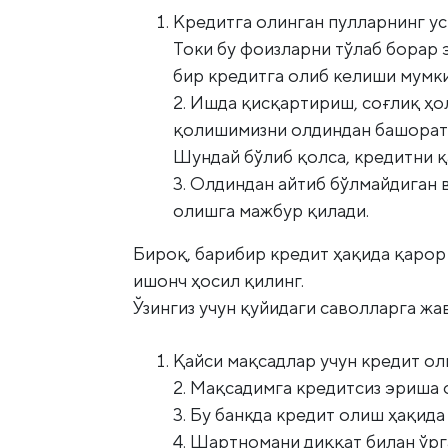
Кредитга олинган пулларнинг ус
Токи бу фоизларни тўлаб борар э
бир кредитга олиб келиши мумки
2. Ишда қисқартириш, соғлиқ ҳ
қолишимизни олдиндан башорат 
Шундай бўлиб қолса, кредитни қ
3. Олдиндан айтиб бўлмайдиган в
олишга мажбур қилади.
Бироқ, барибир кредит ҳақида қарор 
ишонч ҳосил қилинг.
Ўзингиз учун қуйидаги саволларга жа
Қайси мақсадлар учун кредит о
2. Мақсадимга кредитсиз эриша
3. Бу банкда кредит олиш ҳақид
4. Шартномани диққат билан ўр