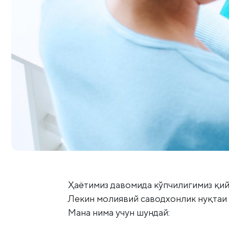
Ҳаётимиз давомида кўпчилигимиз қийи
Лекин молиявий саводхонлик нуқтаи 
Мана нима учун шундай: