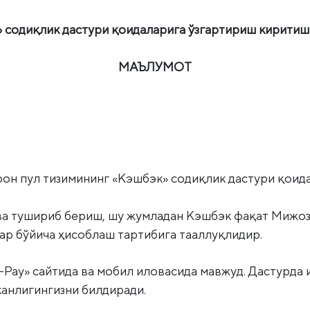
 содиқлик дастури қоидаларига ўзгартириш киритиш
МАЪЛУМОТ
рон пул тизимининг «Кэшбэк» содиқлик дастури қоид
а тушириб бериш, шу жумладан Кэшбэк фақат Мижоз
ар бўйича ҳисоблаш тартибига тааллуқлидир.
-Pay» сайтида ва мобил иловасида мавжуд. Дастурд
канлигингизни билдиради.