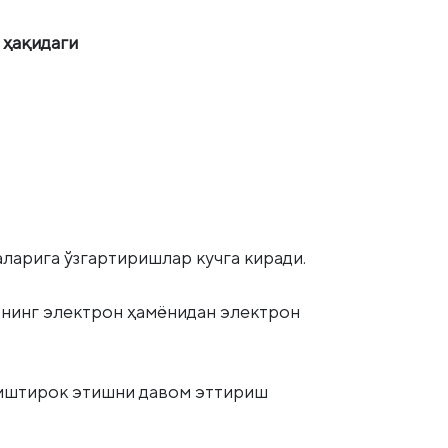
 ҳақидаги
аларига ўзгартиришлар кучга киради.
нинг электрон ҳамёнидан электрон
а иштирок этишни давом эттириш