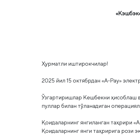
«Кэшбэк»
Ҳурматли иштирокчилар!
2025 йил 15 октябрдан «А-Pay» элект
Ўзгартиришлар Кешбекни ҳисоблаш в
пуллар билан тўланадиган операциял
Қоидаларнинг янгиланган таҳрири «А
Қоидаларнинг янги таҳририга рози э