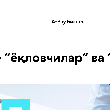
A-Pay Бизнес
 “ёқловчилар” ва 