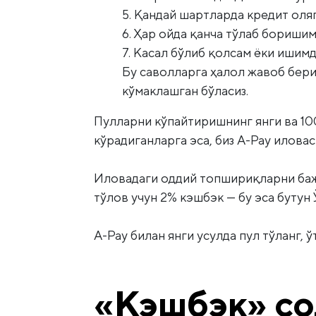
5. Қандай шартларда кредит оля
6. Ҳар ойда қанча тўлаб бориши
7. Касал бўлиб қолсам ёки ишим
Бу саволларга ҳалол жавоб бери
кўмаклашган бўласиз.
Пулларни кўпайтиришнинг янги ва 10
кўрадиганларга эса, биз A-Pay илова
Иловадаги оддий топшириқларни бажа
тўлов учун 2% кэшбэк — бу эса бутун
A-Pay билан янги усулда пул тўланг, ў
«Кэшбэк» со