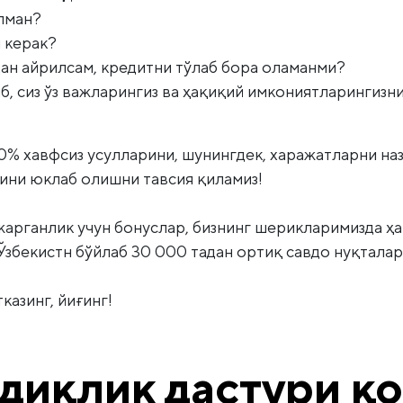
пман?
м керак?
дан айрилсам, кредитни тўлаб бора оламанми?
б, сиз ўз важларингиз ва ҳақиқий имкониятларингизн
0% хавфсиз усулларини, шунингдек, харажатларни на
сини юклаб олишни тавсия қиламиз!
рганлик учун бонуслар, бизнинг шерикларимизда ҳа
 Ўзбекистн бўйлаб 30 000 тадан ортиқ савдо нуқталар
тказинг, йиғинг!
диқлик дастури қ