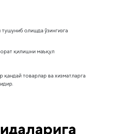
и тушуниб олишда ўзингизга
зорат қилишни маъқул
р қандай товарлар ва хизматларга
идир.
оидаларига