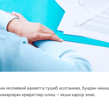
н молиявий вазиятга тушиб қолганмиз, бундан чиқиш
назаридан кредитлар олиш — яхши қарор эмас.