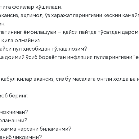
тига фоизлар қўшилади.
кансиз, эҳтимол, ўз харажатларингизни кескин камайт
н.
олатининг ёмонлашуви — қайси пайтда тўсатдан даро
қила олмаймиз.
айси пул ҳисобидан тўлаш лозим?
а доимий ўсиб бораётган инфляция пулларингизни “еб 
қабул қилар экансиз, сиз бу масалага онгли ҳолда ва
воб беринг:
лмоқчиман?
 оламанми?
а ҳамма нарсани биламанми?
ганиб чиқдимми?