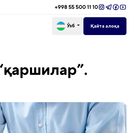
+998 55 500 11 10
Ўзб
Қайта алоқа
“қаршилар”.