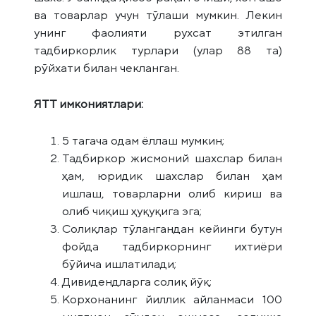
ва товарлар учун тўлаши мумкин. Лекин
унинг фаолияти рухсат этилган
тадбиркорлик турлари (улар 88 та)
рўйхати билан чекланган.
ЯТТ имкониятлари:
5 тагача одам ёллаш мумкин;
Тадбиркор жисмоний шахслар билан
ҳам, юридик шахслар билан ҳам
ишлаш, товарларни олиб кириш ва
олиб чиқиш ҳуқуқига эга;
Солиқлар тўлангандан кейинги бутун
фойда тадбиркорнинг ихтиёри
бўйича ишлатилади;
Дивидендларга солиқ йўқ;
Корхонанинг йиллик айланмаси 100