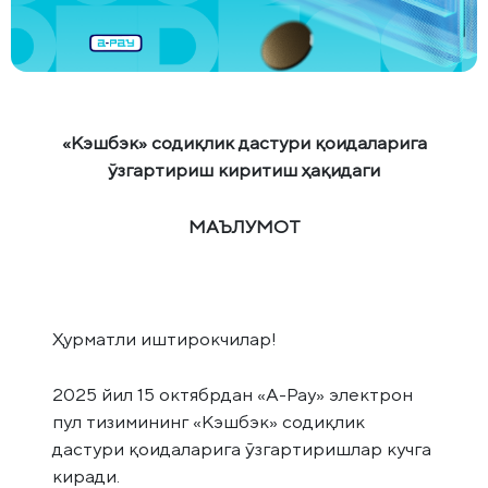
«Кэшбэк» содиқлик дастури қоидаларига
ўзгартириш киритиш ҳақидаги
МАЪЛУМОТ
Ҳурматли иштирокчилар!
2025 йил 15 октябрдан «А-Pay» электрон
пул тизимининг «Кэшбэк» содиқлик
дастури қоидаларига ўзгартиришлар кучга
киради.