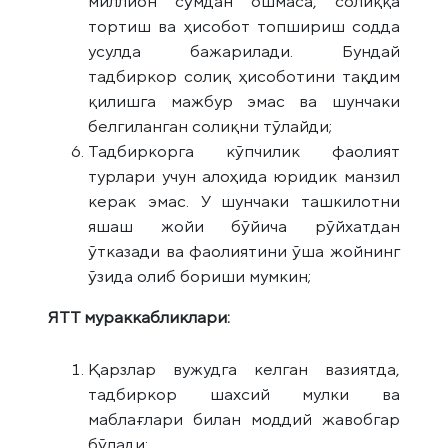
миллион сўмдан ошмаса, солиққа
тортиш ва ҳисобот топшириш содда
усулда бажарилади. Бундай
тадбиркор солиқ ҳисоботини тақдим
қилишга мажбур эмас ва шунчаки
белгиланган солиқни тўлайди;
Тадбиркорга кўпчилик фаолият
турлари учун алоҳида юридик манзил
керак эмас. У шунчаки ташкилотни
яшаш жойи бўйича рўйхатдан
ўтказади ва фаолиятини ўша жойнинг
ўзида олиб бориши мумкин;
ЯТТ мураккабликлари:
Қарзлар вужудга келган вазиятда,
тадбиркор шахсий мулки ва
маблағлари билан моддий жавобгар
бўлади;