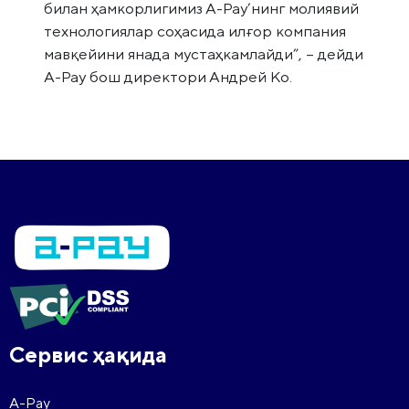
билан ҳамкорлигимиз А-Pay’нинг молиявий
технологиялар соҳасида илғор компания
мавқейини янада мустаҳкамлайди”, – дейди
А-Pay бош директори Андрей Ко.
Сервис ҳақида
A-Pay