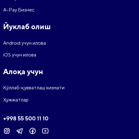
A-Pay Бизнес
Йуклаб олиш
Android учун илова
iOS учун илова
Алоқа учун
Қўллаб-қувватлаш хизмати
Ҳужжатлар
+998 55 500 11 10