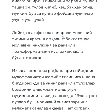
амалга ошириш имконини беради. Бундан
ташқари, тўлов қилиб, кешбэк ҳам олиш
мумкин, бу эса кўплаб фойдаланувчилар
учун жуда қулай.
Лойиҳа шаффоф ва самарали молиявий
тизимни яратиш орқали Ўзбекистонда
молиявий инклюзия ва рақамли
трансформацияни мустаҳкамлашга
йўналтирилган.
Иккала компания раҳбарлари лойиҳанинг
муваффақиятли жорий этилишига ишонч
билдирмоқда ва унинг рақамли тўловлар
бозорини ривожлантириш учун
муҳимлигини таъкидлашмоқда. “Электрон
пуллар бу — молиявий хизматларнинг
келажаги саналади ҳамда Hamkorbank