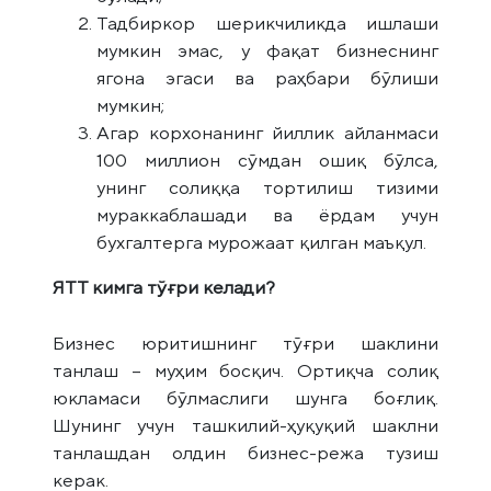
Тадбиркор шерикчиликда ишлаши
мумкин эмас, у фақат бизнеснинг
ягона эгаси ва раҳбари бўлиши
мумкин;
Агар корхонанинг йиллик айланмаси
100 миллион сўмдан ошиқ бўлса,
унинг солиққа тортилиш тизими
мураккаблашади ва ёрдам учун
бухгалтерга мурожаат қилган маъқул.
ЯТТ кимга тўғри келади?
Бизнес юритишнинг тўғри шаклини
танлаш – муҳим босқич. Ортиқча солиқ
юкламаси бўлмаслиги шунга боғлиқ.
Шунинг учун ташкилий-ҳуқуқий шаклни
танлашдан олдин бизнес-режа тузиш
керак.