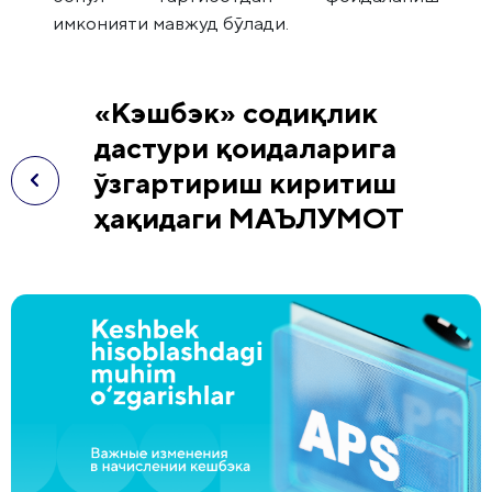
имконияти мавжуд бўлади.
«Кэшбэк» содиқлик
дастури қоидаларига
ўзгартириш киритиш
ҳақидаги МАЪЛУМОТ