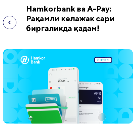
Hamkorbank ва А-Pay:
Рақамли келажак сари
биргаликда қадам!