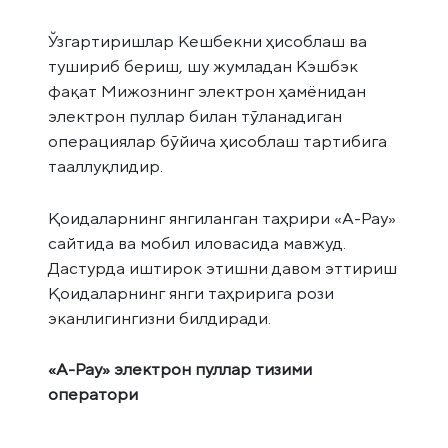
Ўзгартиришлар Кешбекни ҳисоблаш ва
тушириб бериш, шу жумладан Кэшбэк
фақат Мижознинг электрон ҳамёнидан
электрон пуллар билан тўланадиган
операциялар бўйича ҳисоблаш тартибига
тааллуқлидир.
Қоидаларнинг янгиланган таҳрири «А-Pay»
сайтида ва мобил иловасида мавжуд.
Дастурда иштирок этишни давом эттириш
Қоидаларнинг янги таҳририга рози
эканлигингизни билдиради.
«А-Pay» электрон пуллар тизими
оператори