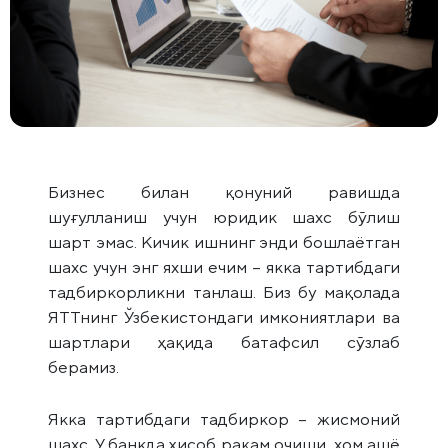
Бизнес билан қонуний равишда
шуғулланиш учун юридик шахс бўлиш
шарт эмас. Кичик ишнинг энди бошлаётган
шахс учун энг яхши ечим – якка тартибдаги
тадбиркорликни танлаш. Биз бу мақолада
ЯТТнинг Ўзбекистондаги имкониятлари ва
шартлари ҳақида батафсил сўзлаб
берамиз.
Якка тартибдаги тадбиркор – жисмоний
шахс. У банкда ҳисоб рақам очиши, хом ашё