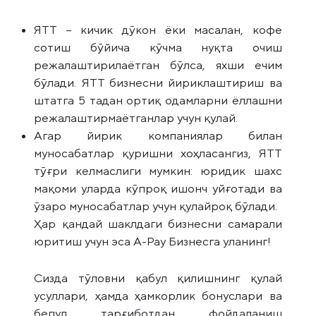
ЯТТ – кичик дўкон ёки масалан, кофе
сотиш бўйича кўчма нуқта очиш
режалаштирилаётган бўлса, яхши ечим
бўлади. ЯТТ бизнесни йириклаштириш ва
штатга 5 тадан ортиқ одамларни ёллашни
режалаштирмаётганлар учун қулай.
Агар йирик компаниялар билан
муносабатлар қуришни хоҳласангиз, ЯТТ
тўғри келмаслиги мумкин: юридик шахс
мақоми уларда кўпроқ ишонч уйғотади ва
ўзаро муносабатлар учун қулайроқ бўлади.
Ҳар қандай шаклдаги бизнесни самарали
юритиш учун эса A-Pay Бизнесга уланинг!
Сизда тўловни қабул қилишнинг қулай
усуллари, ҳамда ҳамкорлик бонуслари ва
бепул тарғиботдан фойдаланиш