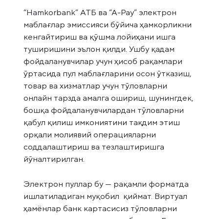
“Hamkorbank” АТБ ва “А-Pay” электрон
маблағлар эмиссияси бўйича ҳамкорликни
кенгайтириш ва қўшма лойиҳани ишга
туширишини эълон қилди. Ушбу қадам
фойдаланувчилар учун ҳисоб рақамлари
ўртасида пул маблағларини осон ўтказиш,
товар ва хизматлар учун тўловларни
онлайн тарзда амалга ошириш, шунингдек,
бошқа фойдаланувчилардан тўловларни
қабул қилиш имкониятини тақдим этиш
орқали молиявий операцияларни
соддалаштириш ва тезлаштиришга
йўналтирилган.
Электрон пуллар бу — рақамли форматда
ишлатиладиган муқобил қиймат. Виртуал
ҳамёнлар банк картасисиз тўловларни