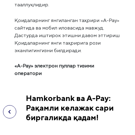
тааллуқлидир.
Қоидаларнинг янгиланган таҳрири «А-Pay»
сайтида ва мобил иловасида мавжуд.
Дастурда иштирок этишни давом эттириш
Қоидаларнинг янги таҳририга рози
эканлигингизни билдиради.
«А-Pay» электрон пуллар тизими
оператори
Hamkorbank ва А-Pay:
Рақамли келажак сари
биргаликда қадам!