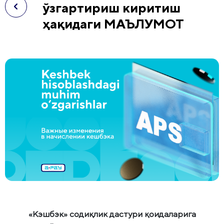
ўзгартириш киритиш
ҳақидаги МАЪЛУМОТ
«Кэшбэк» содиқлик дастури қоидаларига