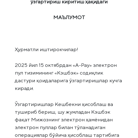
ўзгартириш киритиш ҳақидаги
МАЪЛУМОТ
Ҳурматли иштирокчилар!
2025 йил 15 октябрдан «А-Pay» электрон
пул тизимининг «Кэшбэк» содиқлик
дастури қоидаларига ўзгартиришлар кучга
киради.
Ўзгартиришлар Кешбекни ҳисоблаш ва
тушириб бериш, шу жумладан Кэшбэк
фақат Мижознинг электрон ҳамёнидан
электрон пуллар билан тўланадиган
операциялар бўйича ҳисоблаш тартибига