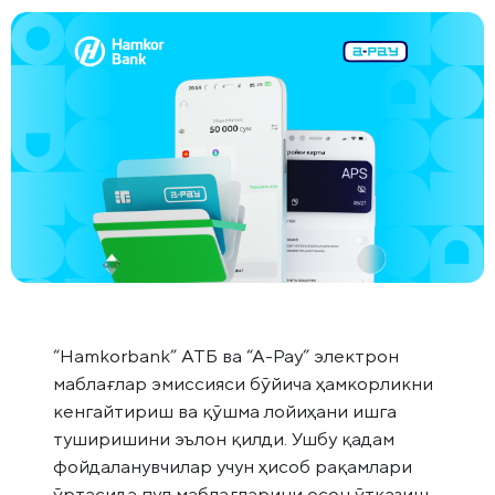
“Hamkorbank” АТБ ва “А-Pay” электрон
маблағлар эмиссияси бўйича ҳамкорликни
кенгайтириш ва қўшма лойиҳани ишга
туширишини эълон қилди. Ушбу қадам
фойдаланувчилар учун ҳисоб рақамлари
ўртасида пул маблағларини осон ўтказиш,