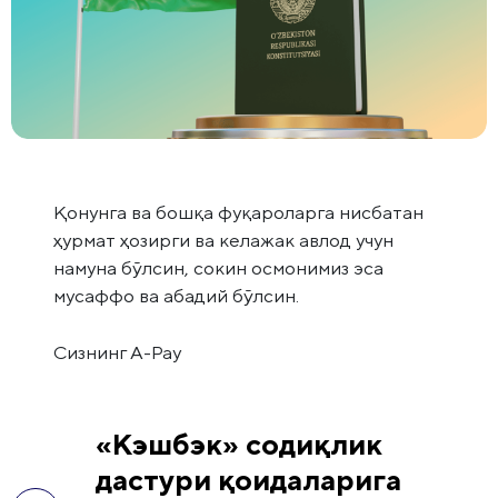
Қонунга ва бошқа фуқароларга нисбатан
ҳурмат ҳозирги ва келажак авлод учун
намуна бўлсин, сокин осмонимиз эса
мусаффо ва абадий бўлсин.
Сизнинг А-Pay
«Кэшбэк» содиқлик
дастури қоидаларига