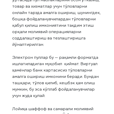
товар ва хизматлар учун тўловларни
онлайн тарзда амалга ошириш, шунингдек,
бошқа фойдаланувчилардан тўловларни
қабул қилиш имкониятини тақдим этиш
орқали молиявий операцияларни
соддалаштириш ва тезлаштиришга
йўналтирилган.
Электрон пуллар бу — рақамли форматда
ишлатиладиган муқобил қиймат. Виртуал
ҳамёнлар банк картасисиз тўловларни
амалга ошириш имконини беради. Бундан
ташқари, тўлов қилиб, кешбэк ҳам олиш
мумкин, бу эса кўплаб фойдаланувчилар
учун жуда қулай.
Лойиҳа шаффоф ва самарали молиявий