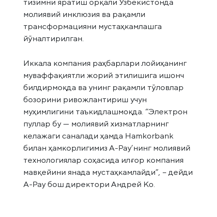
тизимни яратиш орқали Ўзбекистонда
молиявий инклюзия ва рақамли
трансформацияни мустаҳкамлашга
йўналтирилган.
Иккала компания раҳбарлари лойиҳанинг
муваффақиятли жорий этилишига ишонч
билдирмоқда ва унинг рақамли тўловлар
бозорини ривожлантириш учун
муҳимлигини таъкидлашмоқда. “Электрон
пуллар бу — молиявий хизматларнинг
келажаги саналади ҳамда Hamkorbank
билан ҳамкорлигимиз А-Pay’нинг молиявий
технологиялар соҳасида илғор компания
мавқейини янада мустаҳкамлайди”, – дейди
А-Pay бош директори Андрей Ко.