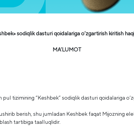
hbek» sodiqlik dasturi qoidalariga o‘zgartirish kiritish haq
MA’LUMOT
 pul tizimining “Keshbek” sodiqlik dasturi qoidalariga o‘zg
tushirib berish, shu jumladan Keshbek faqat Mijozning el
ash tartibiga taalluqlidir.