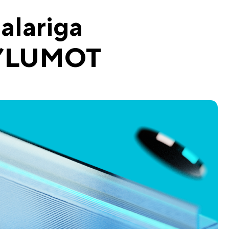
alariga
 MA’LUMOT