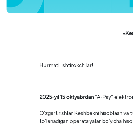
«Kes
Hurmatli ishtirokchilar!
2025-yil 15 oktyabrdan
“A-Pay” elektron
O‘zgartirishlar Keshbekni hisoblash va 
to‘lanadigan operatsiyalar bo‘yicha hisobl