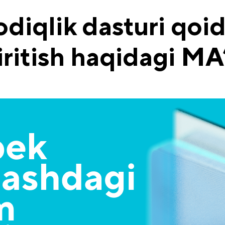
diqlik dasturi qoid
 kiritish haqidagi