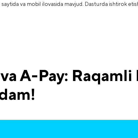
 saytida va mobil ilovasida mavjud. Dasturda ishtirok eti
a A-Pay: Raqamli k
adam!