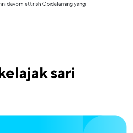
shni davom ettirish Qoidalarning yangi
elajak sari