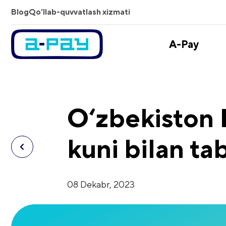
Blog
Qo’llab-quvvatlash xizmati
A-Pay
O‘zbekiston 
kuni bilan ta
08 Dekabr, 2023