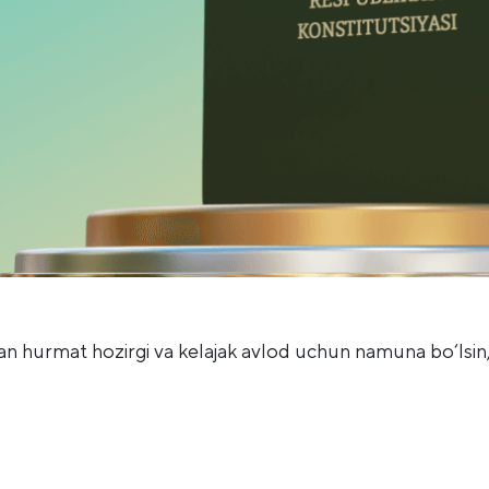
n hurmat hozirgi va kelajak avlod uchun namuna bo‘lsin