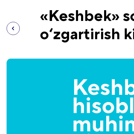
«Keshbek» so
o‘zgartirish