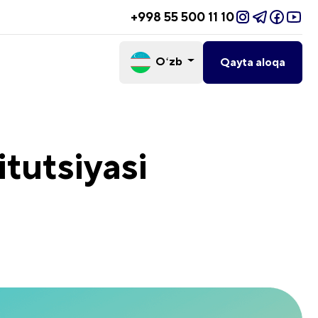
+998 55 500 11 10
Oʻzb
Qayta aloqa
tutsiyasi