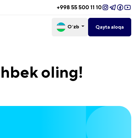
+998 55 500 11 10
Oʻzb
Qayta aloqa
shbek oling!