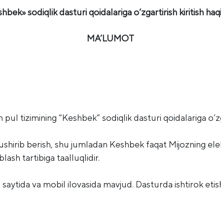
hbek» sodiqlik dasturi qoidalariga o‘zgartirish kiritish haq
MA’LUMOT
 pul tizimining “Keshbek” sodiqlik dasturi qoidalariga o‘zg
tushirib berish, shu jumladan Keshbek faqat Mijozning el
ash tartibiga taalluqlidir.
 saytida va mobil ilovasida mavjud. Dasturda ishtirok eti