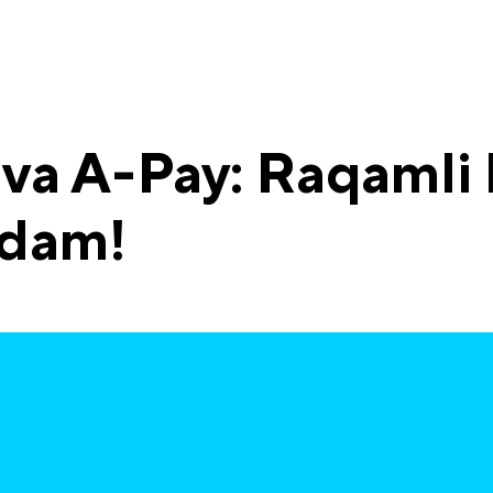
a A-Pay: Raqamli k
adam!