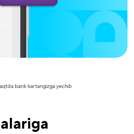
.
 vaqtda bank kartangizga yechib
alariga