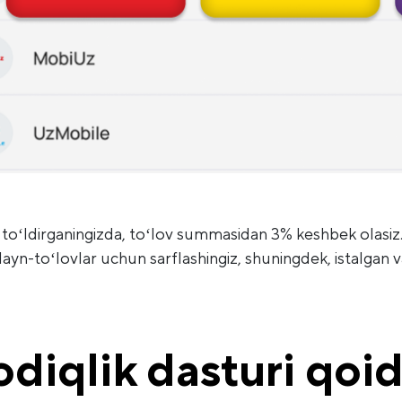
ni toʻldirganingizda, toʻlov summasidan 3% keshbek olasiz
layn-toʻlovlar uchun sarflashingiz, shuningdek, istalgan
diqlik dasturi qoid