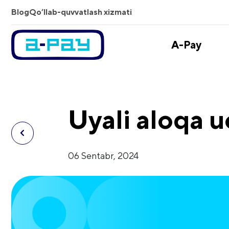
Blog
Qo’llab-quvvatlash xizmati
A-Pay
Uyali aloqa u
06 Sentabr, 2024