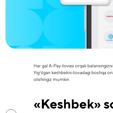
Har gal A-Pay ilovasi orqali balansingiz
Yigʻilgan keshbekni ilovadagi boshqa on
olishingiz mumkin.
«Keshbek» so