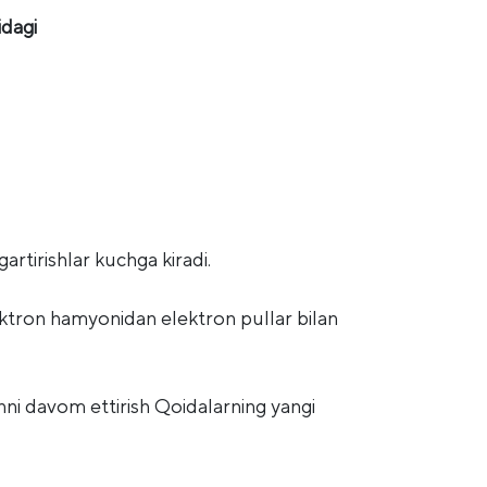
idagi
artirishlar kuchga kiradi.
ektron hamyonidan elektron pullar bilan
shni davom ettirish Qoidalarning yangi