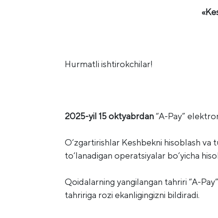
«Kes
Hurmatli ishtirokchilar!
2025-yil 15 oktyabrdan
“A-Pay” elektron
O‘zgartirishlar Keshbekni hisoblash va 
to‘lanadigan operatsiyalar bo‘yicha hisobl
Qoidalarning yangilangan tahriri “A-Pay”
tahririga rozi ekanligingizni bildiradi.