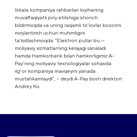
Ikkala kompaniya rahbarlari loyihaning
muvaffaqiyatli joriy etilishiga ishonch
bildirmoqda va uning raqamli to‘lovlar bozorini
rivojlantirish uchun muhimligini
ta’kidlashmoqda. “Elektron pullar bu —
moliyaviy xizmatlarning kelajagi sanaladi
hamda Hamkorbank bilan hamkorligimiz A-
Pay’ning moliyaviy texnologiyalar sohasida
ilgʻor kompaniya mavqeyini yanada
mustahkamlaydi”, – deydi A-Pay bosh direktori
Andrey Ko.