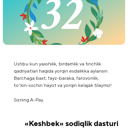
Ushbu kun yaxshilik, birdamlik va tinchlik
qadriyatlari haqida yorqin esdalikka aylansin.
Barchaga baxt, fayz-baraka, farovonlik,
toʻkin-sochin hayot va yorqin kelajak tilaymiz!
Sizning A-Pay.
«Keshbek» sodiqlik dasturi