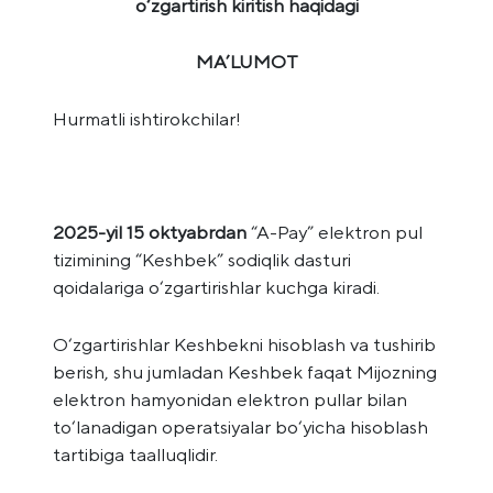
o‘zgartirish kiritish haqidagi
MA’LUMOT
Hurmatli ishtirokchilar!
2025-yil 15 oktyabrdan
“A-Pay” elektron pul
tizimining “Keshbek” sodiqlik dasturi
qoidalariga o‘zgartirishlar kuchga kiradi.
O‘zgartirishlar Keshbekni hisoblash va tushirib
berish, shu jumladan Keshbek faqat Mijozning
elektron hamyonidan elektron pullar bilan
to‘lanadigan operatsiyalar bo‘yicha hisoblash
tartibiga taalluqlidir.