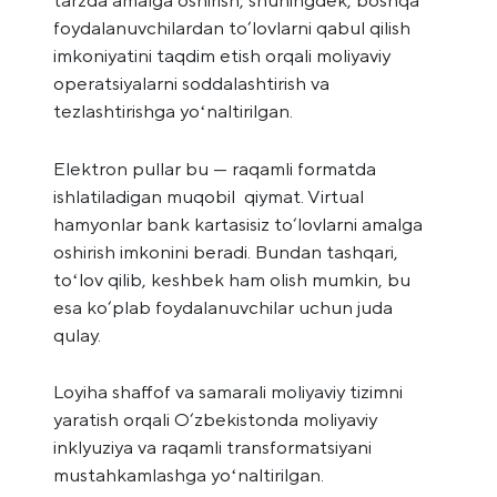
tarzda amalga oshirish, shuningdek, boshqa
foydalanuvchilardan to‘lovlarni qabul qilish
imkoniyatini taqdim etish orqali moliyaviy
operatsiyalarni soddalashtirish va
tezlashtirishga yoʻnaltirilgan.
Elektron pullar bu — raqamli formatda
ishlatiladigan muqobil qiymat. Virtual
hamyonlar bank kartasisiz to‘lovlarni amalga
oshirish imkonini beradi. Bundan tashqari,
toʻlov qilib, keshbek ham olish mumkin, bu
esa ko‘plab foydalanuvchilar uchun juda
qulay.
Loyiha shaffof va samarali moliyaviy tizimni
yaratish orqali O‘zbekistonda moliyaviy
inklyuziya va raqamli transformatsiyani
mustahkamlashga yoʻnaltirilgan.