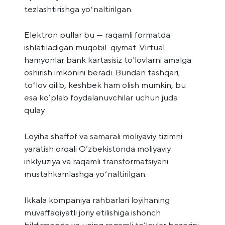
tezlashtirishga yoʻnaltirilgan.
Elektron pullar bu — raqamli formatda
ishlatiladigan muqobil qiymat. Virtual
hamyonlar bank kartasisiz to‘lovlarni amalga
oshirish imkonini beradi. Bundan tashqari,
toʻlov qilib, keshbek ham olish mumkin, bu
esa ko‘plab foydalanuvchilar uchun juda
qulay.
Loyiha shaffof va samarali moliyaviy tizimni
yaratish orqali O‘zbekistonda moliyaviy
inklyuziya va raqamli transformatsiyani
mustahkamlashga yoʻnaltirilgan.
Ikkala kompaniya rahbarlari loyihaning
muvaffaqiyatli joriy etilishiga ishonch
bildirmoqda va uning raqamli to‘lovlar bozorini