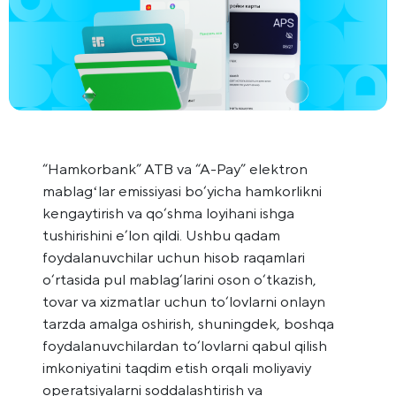
“Hamkorbank” ATB va “A-Pay” elektron
mablagʻlar emissiyasi bo‘yicha hamkorlikni
kengaytirish va qo‘shma loyihani ishga
tushirishini e’lon qildi. Ushbu qadam
foydalanuvchilar uchun hisob raqamlari
o‘rtasida pul mablag‘larini oson o‘tkazish,
tovar va xizmatlar uchun to‘lovlarni onlayn
tarzda amalga oshirish, shuningdek, boshqa
foydalanuvchilardan to‘lovlarni qabul qilish
imkoniyatini taqdim etish orqali moliyaviy
operatsiyalarni soddalashtirish va