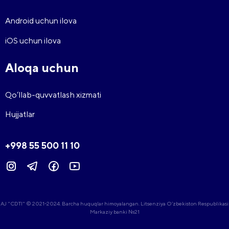
Android uchun ilova
iOS uchun ilova
Aloqa uchun
Qo‘llab-quvvatlash xizmati
Hujjatlar
+998 55 500 11 10
AJ "CDTI" © 2021-2024. Barcha huquqlar himoyalangan. Litsenziya O‘zbekiston Respublikasi
Markaziy banki №21