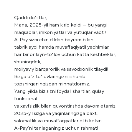
Qadrli doʻstlar,
Mana, 2025-yil ham kirib keldi — bu yangi
maqsadlar, imkoniyatlar va yutuqlar vaqti!
A-Pay sizni chin dildan bayram bilan
tabriklaydi hamda muvaffaqiyatli yechimlar,
har bir onlayn-toʻlov uchun katta keshbeklar,
shuningdek,
moliyaviy barqarorlik va savodxonlik tilaydi!
Bizga oʻz toʻlovlaringizni ishonib
topshirganingizdan minnatdormiz.
Yangi yilda biz sizni foydali shartlar, qulay
funksional
va xavfsizlik bilan quvontirishda davom etamiz.
2025-yil sizga va yaqinlaringizga baxt,
salomatlik va muvaffaqiyatlar olib kelsin.
A-Pay’ni tanlaganingiz uchun rahmat!