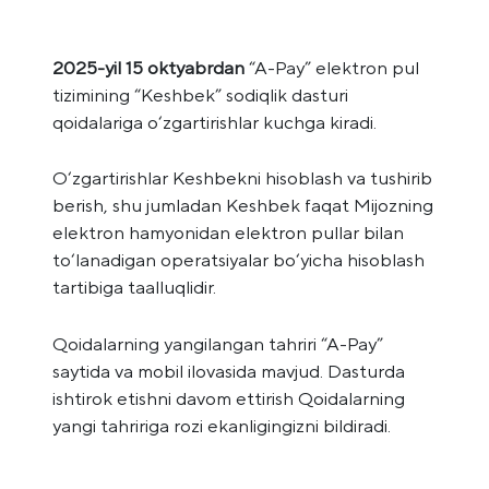
2025-yil 15 oktyabrdan
“A-Pay” elektron pul
tizimining “Keshbek” sodiqlik dasturi
qoidalariga o‘zgartirishlar kuchga kiradi.
O‘zgartirishlar Keshbekni hisoblash va tushirib
berish, shu jumladan Keshbek faqat Mijozning
elektron hamyonidan elektron pullar bilan
to‘lanadigan operatsiyalar bo‘yicha hisoblash
tartibiga taalluqlidir.
Qoidalarning yangilangan tahriri “A-Pay”
saytida va mobil ilovasida mavjud. Dasturda
ishtirok etishni davom ettirish Qoidalarning
yangi tahririga rozi ekanligingizni bildiradi.