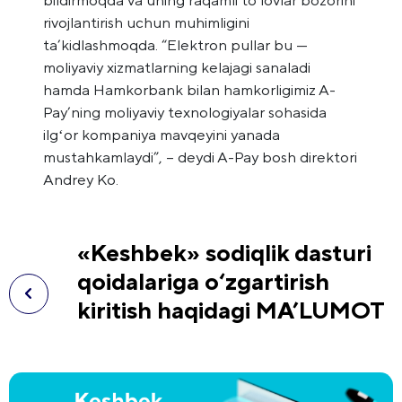
rivojlantirish uchun muhimligini
ta’kidlashmoqda. “Elektron pullar bu —
moliyaviy xizmatlarning kelajagi sanaladi
hamda Hamkorbank bilan hamkorligimiz A-
Pay’ning moliyaviy texnologiyalar sohasida
ilgʻor kompaniya mavqeyini yanada
mustahkamlaydi”, – deydi A-Pay bosh direktori
Andrey Ko.
«Keshbek» sodiqlik dasturi
qoidalariga o‘zgartirish
kiritish haqidagi MA’LUMOT