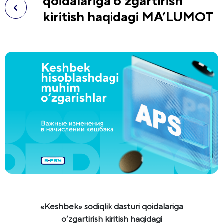
qoidalariga o‘zgartirish
kiritish haqidagi MA’LUMOT
«Keshbek» sodiqlik dasturi qoidalariga
o‘zgartirish kiritish haqidagi