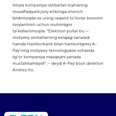
Ikkala kompaniya rahbarlari loyihaning
muvaffaqiyatli joriy etilishiga ishonch
bildirmoqda va uning raqamli to‘lovlar bozorini
rivojlantirish uchun muhimligini
ta’kidlashmoqda. “Elektron pullar bu —
moliyaviy xizmatlarning kelajagi sanaladi
hamda Hamkorbank bilan hamkorligimiz A-
Pay’ning moliyaviy texnologiyalar sohasida
ilgʻor kompaniya mavqeyini yanada
mustahkamlaydi”, – deydi A-Pay bosh direktori
Andrey Ko.