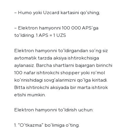
– Humo yoki Uzcard kartasini qo‘shing;
– Elektron hamyonni 100 000 APS’ga
to‘ldiring. 1 APS = 1 UZS
Elektron hamyonni to‘ldirgandan so‘ng siz
avtomatik tarzda aksiya ishtirokchisiga
aylanasiz. Barcha shartlarni bajargan birinchi
100 nafar ishtirokchi shopper yoki ro‘mol
ko‘rinishidagi sovg‘alarimizni qo‘lga kiritadi.
Bitta ishtirokchi aksiyada bir marta ishtirok
etishi mumkin.
Elektron hamyonni to‘ldirish uchun:
1. “O‘tkazma” bo‘limiga o‘ting.