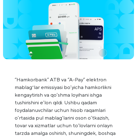
“Hamkorbank” ATB va “A-Pay” elektron
mablagʻlar emissiyasi bo‘yicha hamkorlikni
kengaytirish va qo‘shma loyihani ishga
tushirishini e’lon qildi. Ushbu qadam
foydalanuvchilar uchun hisob raqamlari
o‘rtasida pul mablag‘larini oson o‘tkazish,
tovar va xizmatlar uchun to‘lovlarni onlayn
tarzda amalga oshirish, shuningdek, boshqa