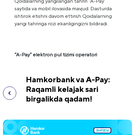
Qoidalarning yangilangan tahriri “A-Pay”
saytida va mobil ilovasida mavjud. Dasturda
ishtirok etishni davom ettirish Qoidalarning
yangi tahririga rozi ekanligingizni bildiradi.
“A-Pay” elektron pul tizimi operatori
Hamkorbank va A-Pay:
Raqamli kelajak sari
birgalikda qadam!