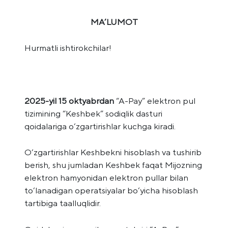
MA’LUMOT
Hurmatli ishtirokchilar!
2025-yil 15 oktyabrdan
“A-Pay” elektron pul
tizimining “Keshbek” sodiqlik dasturi
qoidalariga o‘zgartirishlar kuchga kiradi.
O‘zgartirishlar Keshbekni hisoblash va tushirib
berish, shu jumladan Keshbek faqat Mijozning
elektron hamyonidan elektron pullar bilan
to‘lanadigan operatsiyalar bo‘yicha hisoblash
tartibiga taalluqlidir.