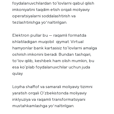
foydalanuvchilardan to‘lovlarni qabul qilish
imkoniyatini taqdim etish orqali moliyaviy
operatsiyalarni soddalashtirish va
tezlashtirishga yoʻnaltirilgan.
Elektron pullar bu — raqamli formatda
ishlatiladigan muqobil qiymat. Virtual
hamyonlar bank kartasisiz to‘lovlarni amalga
oshirish imkonini beradi. Bundan tashqari,
toʻlov qilib, keshbek ham olish mumkin, bu
esa ko‘plab foydalanuvchilar uchun juda
qulay.
Loyiha shaffof va samarali moliyaviy tizimni
yaratish orqali O‘zbekistonda moliyaviy
inklyuziya va raqamli transformatsiyani
mustahkamlashga yoʻnaltirilgan.