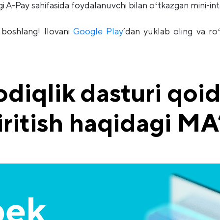
gi A-Pay sahifasida foydalanuvchi bilan oʻtkazgan mini-i
 boshlang! Ilovani
Google Play
’dan yuklab oling va ro
diqlik dasturi qoid
 kiritish haqidagi