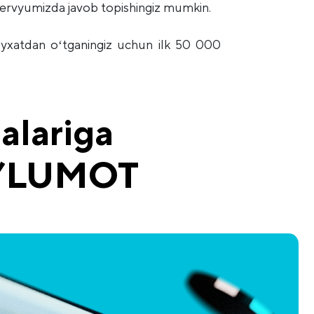
ntervyumizda javob topishingiz mumkin
.
ʻyxatdan oʻtganingiz uchun ilk 50 000
alariga
 MA’LUMOT