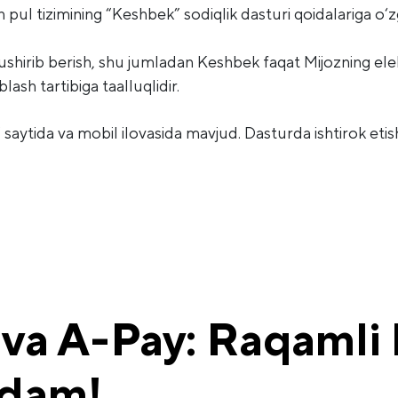
 pul tizimining “Keshbek” sodiqlik dasturi qoidalariga o‘zg
tushirib berish, shu jumladan Keshbek faqat Mijozning el
ash tartibiga taalluqlidir.
 saytida va mobil ilovasida mavjud. Dasturda ishtirok eti
a A-Pay: Raqamli k
adam!