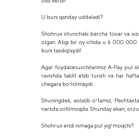
olib ketdi!
U buni qanday uddaladi?
Shohrux shunchaki barcha tovar va xi
olgan. Atigi bir oy ichida u 6 000 00
buni tasdiqlaydi!
Agar foydalanuvchilarimiz A-Pay pul i
ravishda taklif etiib turish va har ha
chegara boʻlolmaydi.
Shuningdek, eslatib oʻtamiz, Peshtax
narxda sotilmoqda. Shunday ekan, orzul
Shohrux endi nimaga pul yigʻmoqchi?