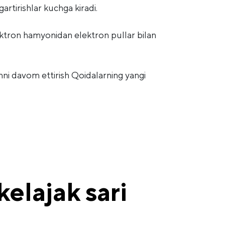
artirishlar kuchga kiradi.
ektron hamyonidan elektron pullar bilan
shni davom ettirish Qoidalarning yangi
elajak sari