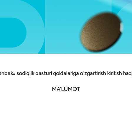
hbek» sodiqlik dasturi qoidalariga o‘zgartirish kiritish haq
MA’LUMOT