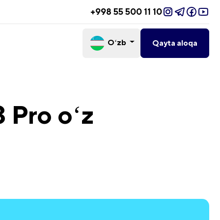
+998 55 500 11 10
Oʻzb
Qayta aloqa
 Pro oʻz