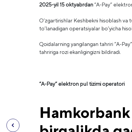
2025-yil 15 oktyabrdan
“A-Pay” elektron
O‘zgartirishlar Keshbekni hisoblash va 
to‘lanadigan operatsiyalar bo‘yicha hisobl
Qoidalarning yangilangan tahriri “A-Pay”
tahririga rozi ekanligingizni bildiradi.
“A-Pay” elektron pul tizimi operatori
Hamkorbank v
birgalikda q