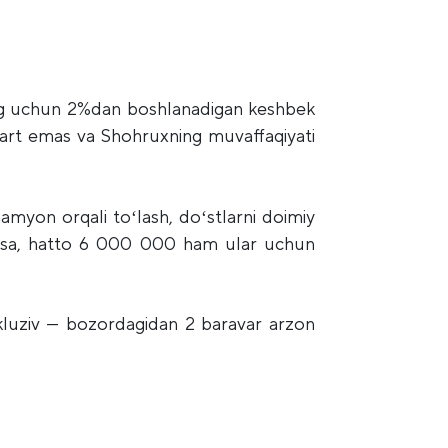
ing uchun 2%dan boshlanadigan keshbek
hart emas va Shohruxning muvaffaqiyati
myon orqali toʻlash, doʻstlarni doimiy
anishsa, hatto 6 000 000 ham ular uchun
kluziv — bozordagidan 2 baravar arzon