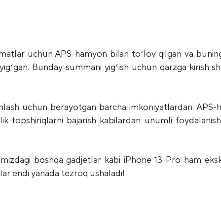
zmatlar uchun APS-hamyon bilan toʻlov qilgan va bun
0 yigʻgan. Bunday summani yigʻish uchun qarzga kirish s
shlash uchun berayotgan barcha imkoniyatlardan: APS-ha
ftalik topshiriqlarni bajarish kabilardan unumli foydal
tamizdagi boshqa gadjetlar kabi iPhone 13 Pro ham eks
ar endi yanada tezroq ushaladi!