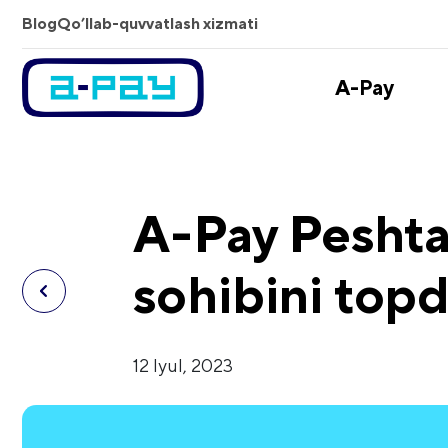
Blog
Qo’llab-quvvatlash xizmati
A-Pay
A-Pay Peshta
sohibini topd
12 Iyul, 2023