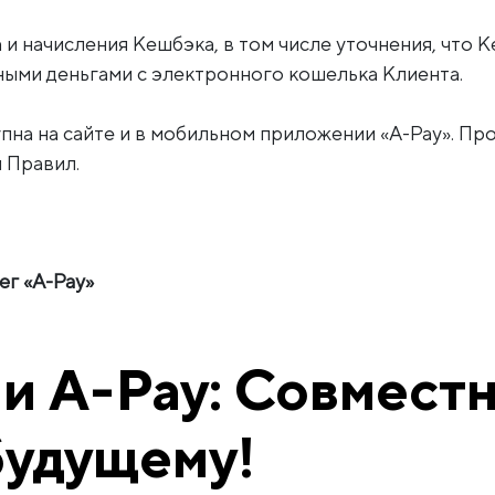
и начисления Кешбэка, в том числе уточнения, что 
ыми деньгами с электронного кошелька Клиента.
пна на сайте и в мобильном приложении «A-Pay». Пр
 Правил.
г «A-Pay»
и A-Pay: Совместн
будущему!