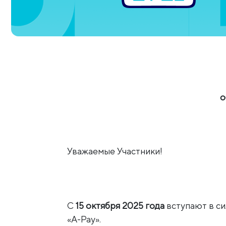
о
Уважаемые Участники!
С
15 октября 2025 года
вступают в с
«A-Pay».