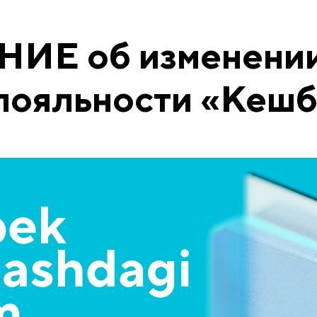
Е об изменении
лояльности «Кешб