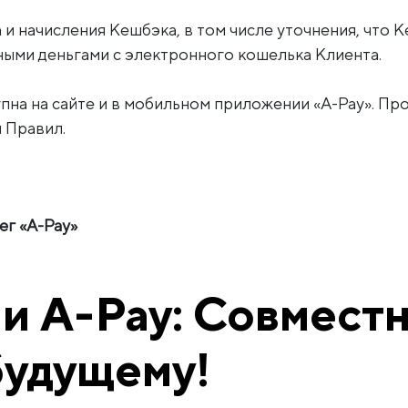
и начисления Кешбэка, в том числе уточнения, что 
ыми деньгами с электронного кошелька Клиента.
пна на сайте и в мобильном приложении «A-Pay». Пр
 Правил.
г «A-Pay»
и A-Pay: Совместн
будущему!