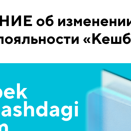
Е об изменении
лояльности «Кешб