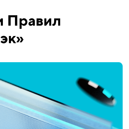
 Правил
эк»