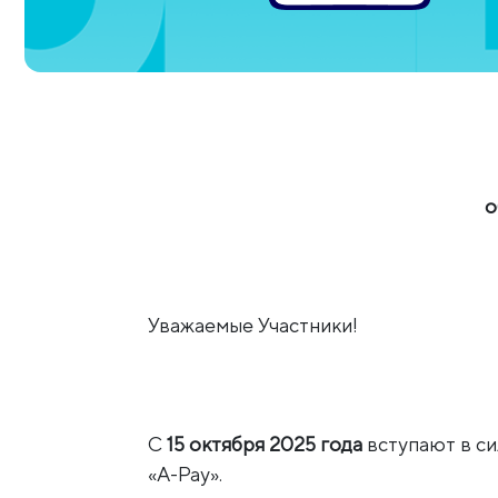
о
Уважаемые Участники!
С
15 октября 2025 года
вступают в с
«A-Pay».