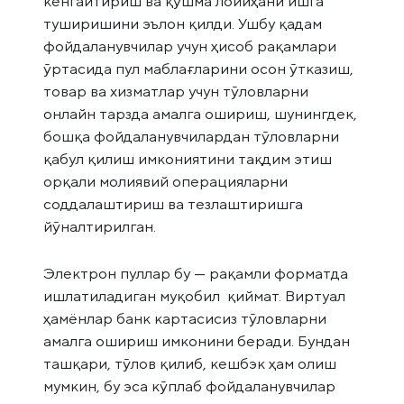
кенгайтириш ва қўшма лойиҳани ишга
туширишини эълон қилди. Ушбу қадам
фойдаланувчилар учун ҳисоб рақамлари
ўртасида пул маблағларини осон ўтказиш,
товар ва хизматлар учун тўловларни
онлайн тарзда амалга ошириш, шунингдек,
бошқа фойдаланувчилардан тўловларни
қабул қилиш имкониятини тақдим этиш
орқали молиявий операцияларни
соддалаштириш ва тезлаштиришга
йўналтирилган.
Электрон пуллар бу — рақамли форматда
ишлатиладиган муқобил қиймат. Виртуал
ҳамёнлар банк картасисиз тўловларни
амалга ошириш имконини беради. Бундан
ташқари, тўлов қилиб, кешбэк ҳам олиш
мумкин, бу эса кўплаб фойдаланувчилар