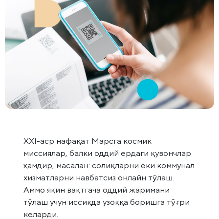
ХХI-аср нафақат Марсга космик
миссиялар, балки оддий ердаги қувончлар
ҳамдир, масалан: солиқларни ёки коммунал
хизматларни навбатсиз онлайн тўлаш.
Аммо яқин вақтгача оддий жаримани
тўлаш учун иссиқда узоққа боришга тўғри
келарди.