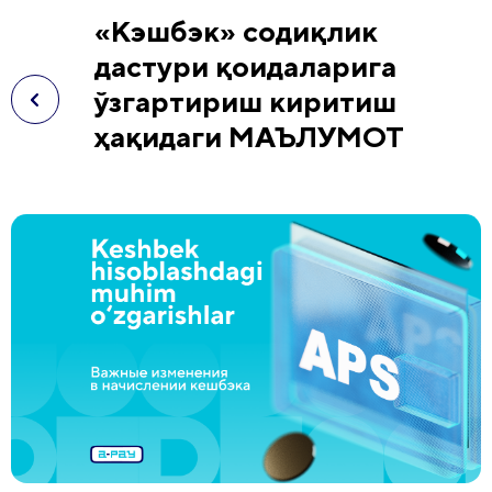
«Кэшбэк» содиқлик
дастури қоидаларига
ўзгартириш киритиш
ҳақидаги МАЪЛУМОТ