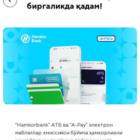
биргаликда қадам!
“Hamkorbank” АТБ ва “А-Pay” электрон
маблағлар эмиссияси бўйича ҳамкорликни