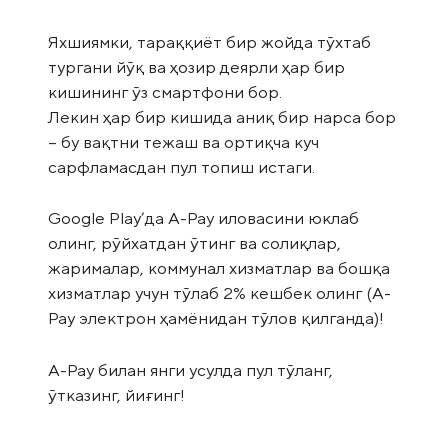
Яхшиямки, тараққиёт бир жойда тўхтаб
тургани йўқ ва ҳозир деярли ҳар бир
кишининг ўз смартфони бор.
Лекин ҳар бир кишида аниқ бир нарса бор
– бу вақтни тежаш ва ортиқча куч
сарфламасдан пул топиш истаги.
Google Play’да A-Pay иловасини юклаб
олинг, рўйхатдан ўтинг ва солиқлар,
жарималар, коммунал хизматлар ва бошқа
хизматлар учун тўлаб 2% кешбек олинг (A-
Pay электрон ҳамёнидан тўлов қилганда)!
A-Pay билан янги усулда пул тўланг,
ўтказинг, йиғинг!