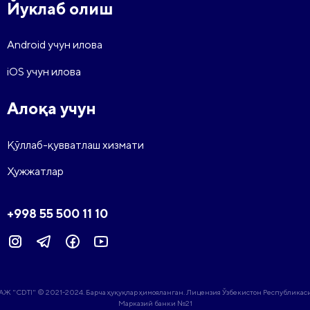
Йуклаб олиш
Android учун илова
iOS учун илова
Алоқа учун
Қўллаб-қувватлаш хизмати
Ҳужжатлар
+998 55 500 11 10
АЖ "CDTI" © 2021-2024. Барча ҳуқуқлар ҳимояланган. Лицензия Ўзбекистон Республикас
Марказий банки №21