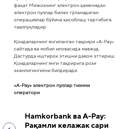
фақат Мижознинг электрон ҳамёнидан
электрон пуллар билан тўланадиган
операциялар бўйича ҳисоблаш тартибига
тааллуқлидир.
Қоидаларнинг янгиланган таҳрири «А-Pay»
сайтида ва мобил иловасида мавжуд.
Дастурда иштирок этишни давом эттириш
Қоидаларнинг янги таҳририга рози
эканлигингизни билдиради.
«А-Pay» электрон пуллар тизими
оператори
Hamkorbank ва А-Pay:
Рақамли келажак сари