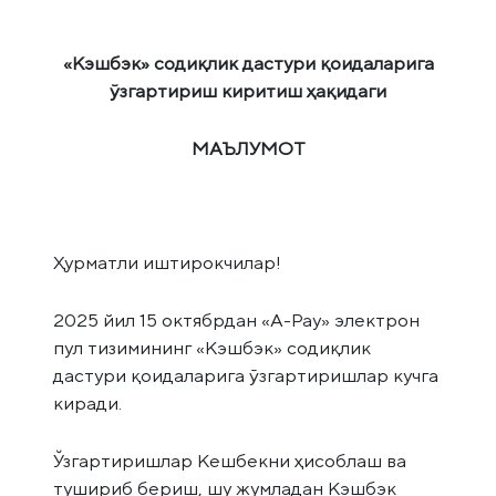
«Кэшбэк» содиқлик дастури қоидаларига
ўзгартириш киритиш ҳақидаги
МАЪЛУМОТ
Ҳурматли иштирокчилар!
2025 йил 15 октябрдан «А-Pay» электрон
пул тизимининг «Кэшбэк» содиқлик
дастури қоидаларига ўзгартиришлар кучга
киради.
Ўзгартиришлар Кешбекни ҳисоблаш ва
тушириб бериш, шу жумладан Кэшбэк