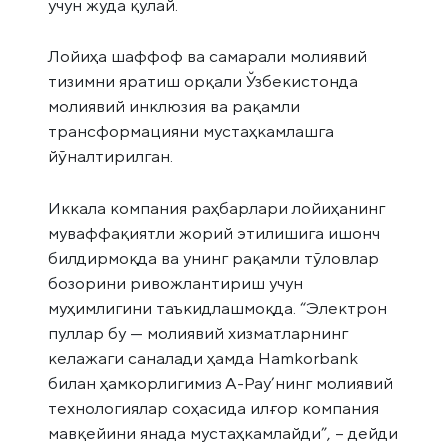
учун жуда қулай.
Лойиҳа шаффоф ва самарали молиявий
тизимни яратиш орқали Ўзбекистонда
молиявий инклюзия ва рақамли
трансформацияни мустаҳкамлашга
йўналтирилган.
Иккала компания раҳбарлари лойиҳанинг
муваффақиятли жорий этилишига ишонч
билдирмоқда ва унинг рақамли тўловлар
бозорини ривожлантириш учун
муҳимлигини таъкидлашмоқда. “Электрон
пуллар бу — молиявий хизматларнинг
келажаги саналади ҳамда Hamkorbank
билан ҳамкорлигимиз А-Pay’нинг молиявий
технологиялар соҳасида илғор компания
мавқейини янада мустаҳкамлайди”, – дейди