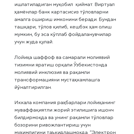
ишлатиладиган муқобил қиймат. Виртуал
ҳамёнлар банк картасисиз тўловларни
амалга ошириш имконини беради. Бундан
ташқари, тўлов қилиб, кешбэк ҳам олиш
мумкин, бу эса кўплаб фойдаланувчилар
учун жуда қулай.
Лойиҳа шаффоф ва самарали молиявий
тизимни яратиш орқали Ўзбекистонда
молиявий инклюзия ва рақамли
трансформацияни мустаҳкамлашга
йўналтирилган.
Иккала компания раҳбарлари лойиҳанинг
муваффақиятли жорий этилишига ишонч
билдирмоқда ва унинг рақамли тўловлар
бозорини ривожлантириш учун
муҳимлигини таъкидлашмоқда. “Электрон