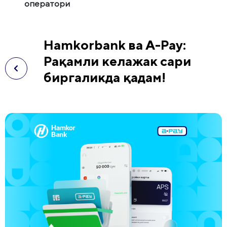
оператори
Hamkorbank ва А-Pay:
Рақамли келажак сари
биргаликда қадам!