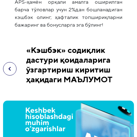
APS-ҳамён орқали амалга оширилган
барча тўловлар учун 2%дан бошланадиган
кэшбэк олинг; ҳафталик топшириқларни
бажаринг ва бонусларга эга бўлинг!
«Кэшбэк» содиқлик
дастури қоидаларига
ўзгартириш киритиш
ҳақидаги МАЪЛУМОТ