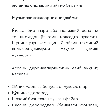
айланиш сирларини айтиб берамиз!
Муаммоли зоналарни аниқлаймиз
Йилда бир маротаба молиявий ҳолатни
текширувдан ўтказиш мақсадга мувофиқ.
Шунинг учун ҳам яқин 12 ойлик тахминий
кирим-чиқимларни таҳлил қилиш
муҳимдир.
Асосий даромадларингизни ёзиб чиқинг,
масалан:
Ойлик маош ва бонуслар, мукофотлар;
Қўшимча даромад;
Шахсий бизнесдан тушган фойда;
Пассив даромадлар (банкдаги фоизлар,