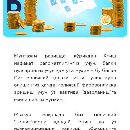
Мунтазам равишда кўрикдан ўтиш
нафақат саломатлигингиз учун, балки
пулларингиз учун ҳам ўта муҳим – бу билан
Сиз молиявий ҳолатингизни тўлиқ кўра
олишингиз ҳамда молиявий фаровонликка
эришиш учун ўз вақтида “даволаниш”га
ёзилишингиз мумкин.
Мазкур мақолада биз молиявий
“тешик”ларни қандай ёпиш ва ўз
пулларингизнинг ҳақиқий хўжайинига