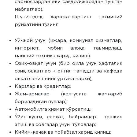
сармоялардан ёки савдо/ижарадан тушган
маблағлар).
Шунингдек, харажатларнинг тахминий
рўйхатини тузинг:
Уй-жой учун (ижара, коммунал хизматлар,
интернет, мобил алоқа, таъмирлаш,
маиший техника харид қилиш);
Озиқ-овқат учун (бир оила учун ҳафталик
озиқ-овқатлар + енгил тамадди ва кафеда
овқатланишнинг ўртача нархи);
Қарзлар ва кредитлар;
Жамғармалар (келгусига жамғариб
бориладиган пуллар);
Автомобилга хизмат кўрсатиш;
Ўйин-кулги, саёҳат, байрамлар ташкил
этиш ва совғалар учун тўловлар;
Кийим-кечак ва пойабзал харид қилиш;