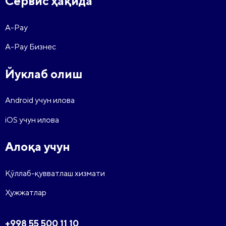
Сервис ҳақида
A-Pay
A-Pay Бизнес
Йуклаб олиш
Android учун илова
iOS учун илова
Алоқа учун
Қўллаб-қувватлаш хизмати
Ҳужжатлар
+998 55 500 11 10