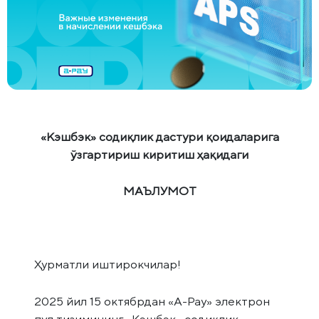
«Кэшбэк» содиқлик дастури қоидаларига
ўзгартириш киритиш ҳақидаги
МАЪЛУМОТ
Ҳурматли иштирокчилар!
2025 йил 15 октябрдан «А-Pay» электрон