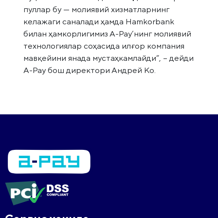
пуллар бу — молиявий хизматларнинг
келажаги саналади ҳамда Hamkorbank
билан ҳамкорлигимиз А-Pay’нинг молиявий
технологиялар соҳасида илғор компания
мавқейини янада мустаҳкамлайди”, – дейди
А-Pay бош директори Андрей Ко.