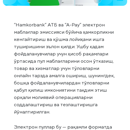
“Hamkorbank” АТБ ва “А-Pay” электрон
маблағлар эмиссияси бўйича ҳамкорликни
кенгайтириш ва қўшма лойиҳани ишга
туширишини эълон қилди. Ушбу қадам
фойдаланувчилар учун ҳисоб рақамлари
ўртасида пул маблағларини осон ўтказиш,
товар ва хизматлар учун тўловларни
онлайн тарзда амалга ошириш, шунингдек,
бошқа фойдаланувчилардан тўловларни
қабул қилиш имкониятини тақдим этиш
орқали молиявий операцияларни
соддалаштириш ва тезлаштиришга
йўналтирилган.
Электрон пуллар бу — рақамли форматда