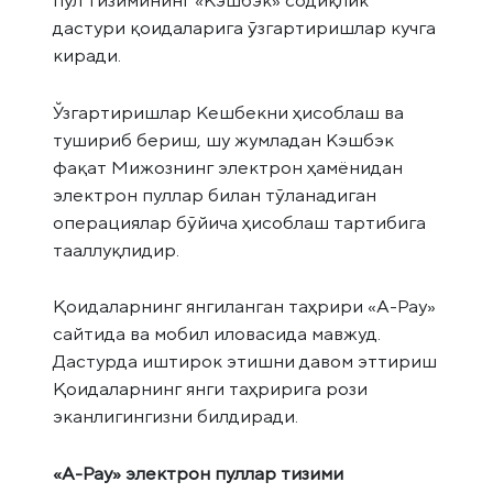
пул тизимининг «Кэшбэк» содиқлик
дастури қоидаларига ўзгартиришлар кучга
киради.
Ўзгартиришлар Кешбекни ҳисоблаш ва
тушириб бериш, шу жумладан Кэшбэк
фақат Мижознинг электрон ҳамёнидан
электрон пуллар билан тўланадиган
операциялар бўйича ҳисоблаш тартибига
тааллуқлидир.
Қоидаларнинг янгиланган таҳрири «А-Pay»
сайтида ва мобил иловасида мавжуд.
Дастурда иштирок этишни давом эттириш
Қоидаларнинг янги таҳририга рози
эканлигингизни билдиради.
«А-Pay» электрон пуллар тизими