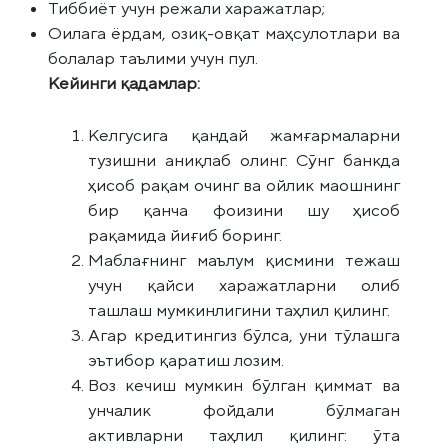
Тиббиёт учун режали харажатлар;
Оилага ёрдам, озиқ-овқат маҳсулотлари ва
болалар таълими учун пул.
Кейинги қадамлар:
Келгусига қандай жамғармаларни
тузишни аниқлаб олинг. Сўнг банкда
ҳисоб рақам очинг ва ойлик маошнинг
бир қанча фоизини шу ҳисоб
рақамида йиғиб боринг.
Маблағнинг маълум қисмини тежаш
учун қайси харажатларни олиб
ташлаш мумкинлигини таҳлил қилинг.
Агар кредитингиз бўлса, уни тўлашга
эътибор қаратиш лозим.
Воз кечиш мумкин бўлган қиммат ва
унчалик фойдали бўлмаган
активларни таҳлил қилинг: ўта