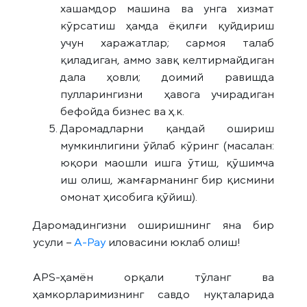
хашамдор машина ва унга хизмат
кўрсатиш ҳамда ёқилғи қуйдириш
учун харажатлар; сармоя талаб
қиладиган, аммо завқ келтирмайдиган
дала ҳовли; доимий равишда
пулларингизни ҳавога учирадиган
бефойда бизнес ва ҳ.к.
Даромадларни қандай ошириш
мумкинлигини ўйлаб кўринг (масалан:
юқори маошли ишга ўтиш, қўшимча
иш олиш, жамғарманинг бир қисмини
омонат ҳисобига қўйиш).
Даромадингизни оширишнинг яна бир
усули –
А-Pay
иловасини юклаб олиш!
APS-ҳамён орқали тўланг ва
ҳамкорларимизнинг савдо нуқталарида