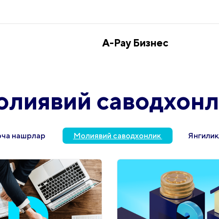
A-Pay Бизнес
лиявий саводхонл
рча нашрлар
Молиявий саводхонлик
Янгилик