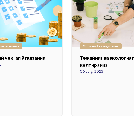
саводхонлик
Молиявий саводхонлик
й чек-ап ўтказамиз
Тежаймиз ва экология
23
келтирамиз
06 July, 2023