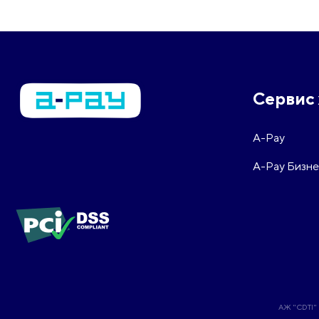
Сервис 
A-Pay
A-Pay Бизне
АЖ "CDTI" 