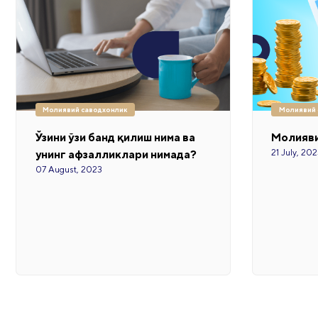
Молиявий саводхонлик
Молиявий 
Ўзини ўзи банд қилиш нима ва
Молияви
21 July, 20
унинг афзалликлари нимада?
07 August, 2023