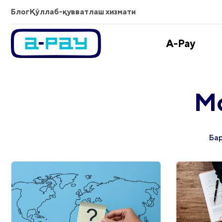
Блог
Қўллаб-қувватлаш хизмати
A-Pay
Мо
Ба