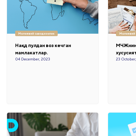
Молиявий саводхонлик
Молиявий 
Нақд пулдан воз кечган
МЧЖнинг
мамлакатлар.
хусусия
04 December, 2023
23 October