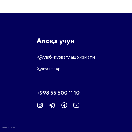
Алоқа учун
Қўллаб-қувватлаш хизмати
Ҳужжатлар
+998 55 500 11 10
й банки №21