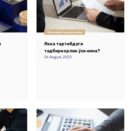
Молиявий саводхонлик
и
Якка тартибдаги
тадбиркорлик ўзи нима?
26 August, 2023