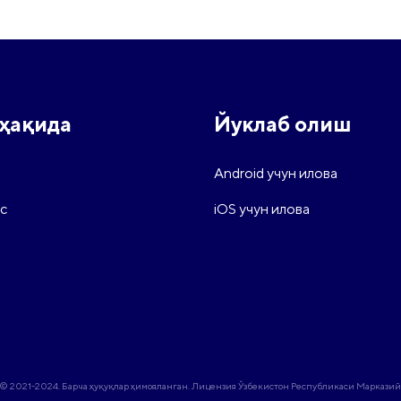
ҳақида
Йуклаб олиш
Android учун илова
с
iOS учун илова
© 2021-2024. Барча ҳуқуқлар ҳимояланган. Лицензия Ўзбекистон Республикаси Маркази