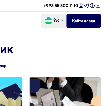
+998 55 500 11 10
Ўзб
Қайта алоқа
ик
лар