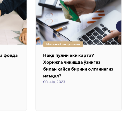
Молиявий саводхонлик
га фойда
Нақд пулми ёки карта?
Хорижга чиқишда ўзингиз
билан қайси бирини олганингиз
маъқул?
03 July, 2023