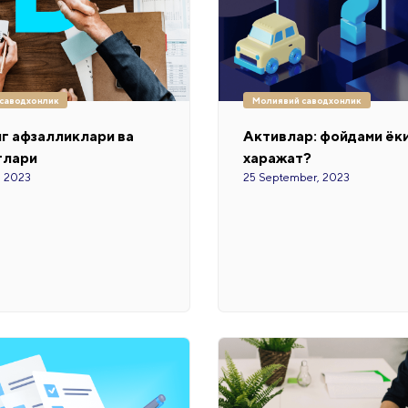
саводхонлик
Молиявий саводхонлик
 афзалликлари ва
Активлар: фойдами ёк
тлари
харажат?
, 2023
25 September, 2023